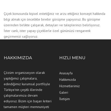
​Çiçek konusunda kişisel estetiğiniz ve arzu ettiğiniz konsept hakkında
bilgi almak için öncelikle birebir görüşme yapıyoruz. Bu görüşme
üzerinden birlikte çalışarak, detayları ve taleplerinizi belirliyoruz.
İster canlı, ister yapay çiçeklerle özel gününüzü rengarenk
geçirmenizi sağlıyoruz.
HAKKIMIZDA
HIZLI MENU
Çözüm organizasyon olarak
Anasayfa
yaptığımız çalışmalara,
Hakkımızda
edindiğimiz kurumsal portföyle
Hizmetlerimiz
Türkiye’nin çeşitli illerinde
Galeri
çalışmalarımıza devam
İletişim
ediyoruz. Bizim için başarı kriteri
tamamen müşteri memnuniyeti