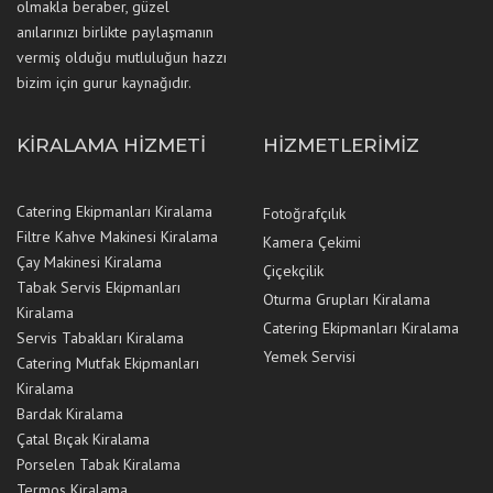
olmakla beraber, güzel
anılarınızı birlikte paylaşmanın
vermiş olduğu mutluluğun hazzı
bizim için gurur kaynağıdır.
KIRALAMA HIZMETI
HIZMETLERIMIZ
Catering Ekipmanları Kiralama
Fotoğrafçılık
Filtre Kahve Makinesi Kiralama
Kamera Çekimi
Çay Makinesi Kiralama
Çiçekçilik
Tabak Servis Ekipmanları
Oturma Grupları Kiralama
Kiralama
Catering Ekipmanları Kiralama
Servis Tabakları Kiralama
Yemek Servisi
Catering Mutfak Ekipmanları
Kiralama
Bardak Kiralama
Çatal Bıçak Kiralama
Porselen Tabak Kiralama
Termos Kiralama