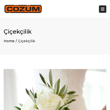
×
Togg
navi
Çiçekçilik
Home
Çiçekçilik